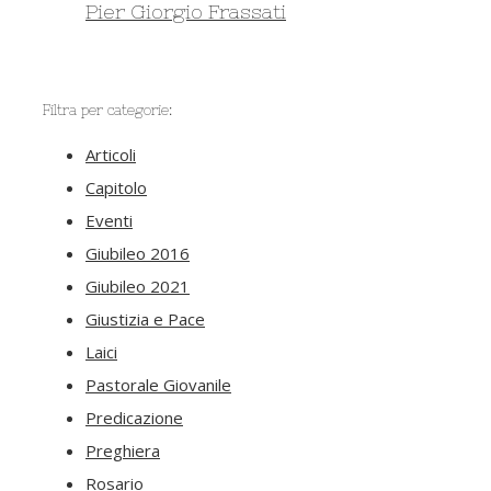
Pier Giorgio Frassati
Filtra per categorie:
Articoli
Capitolo
Eventi
Giubileo 2016
Giubileo 2021
Giustizia e Pace
Laici
Pastorale Giovanile
Predicazione
Preghiera
Rosario