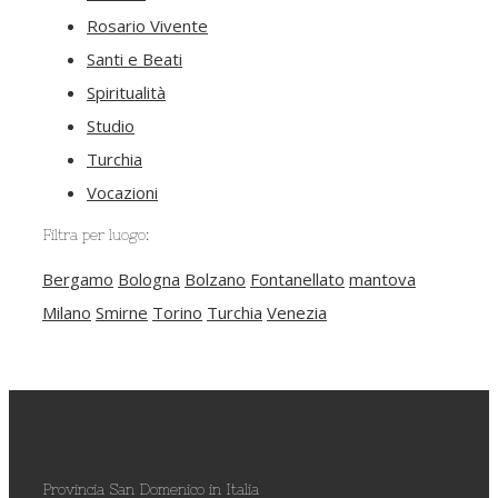
Rosario Vivente
Santi e Beati
Spiritualità
Studio
Turchia
Vocazioni
Filtra per luogo:
Bergamo
Bologna
Bolzano
Fontanellato
mantova
Milano
Smirne
Torino
Turchia
Venezia
Provincia San Domenico in Italia