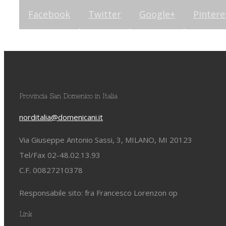
Facebook
Twitter
Google+
Pintere
Provincia San Domenico in Italia
norditalia@domenicani.it
Via Giuseppe Antonio Sassi, 3, MILANO, MI 20123
Tel/Fax 02-48.02.13.93
C.F. 00827210378
Responsabile sito: fra Francesco Lorenzon op
Link