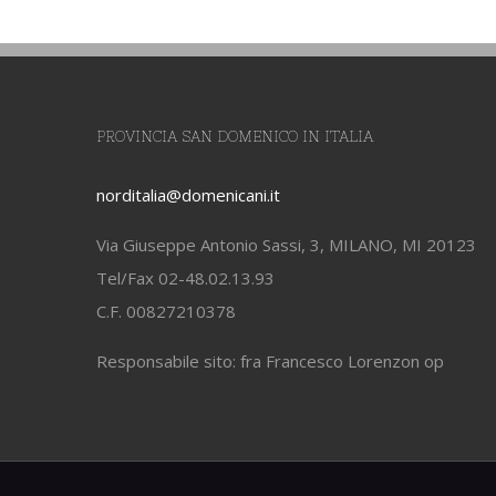
PROVINCIA SAN DOMENICO IN ITALIA
norditalia@domenicani.it
Via Giuseppe Antonio Sassi, 3, MILANO, MI 20123
Tel/Fax 02-48.02.13.93
C.F. 00827210378
Responsabile sito: fra Francesco Lorenzon op