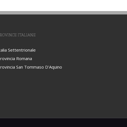
ROVINCE ITALIANE
talia Settentrionale
rovincia Romana
rovincia San Tommaso D'Aquino