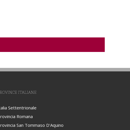
ROVINCE ITALIANE
talia Settentrionale
rovincia Romana
rovincia San Tommaso D'Aquino