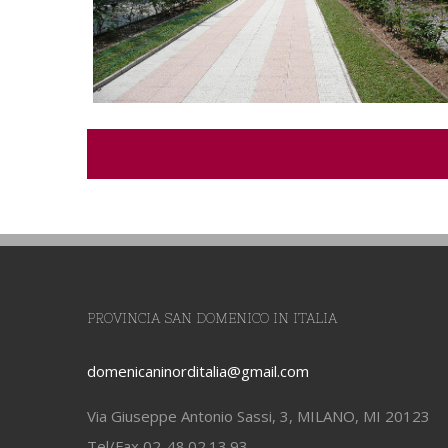
PROVINCIA SAN DOMENICO IN ITALIA
domenicaninorditalia@gmail.com
Via Giuseppe Antonio Sassi, 3, MILANO, MI 20123
Tel/Fax 02-48.02.13.93