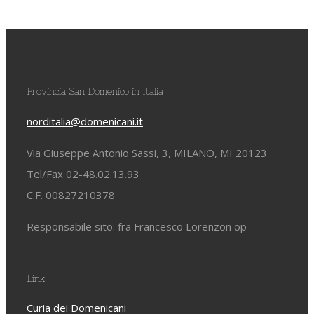
Provincia San Domenico in Italia
norditalia@domenicani.it
Via Giuseppe Antonio Sassi, 3, MILANO, MI 20123
Tel/Fax 02-48.02.13.93
C.F. 00827210378
Responsabile sito: fra Francesco Lorenzon op
Link
Curia dei Domenicani