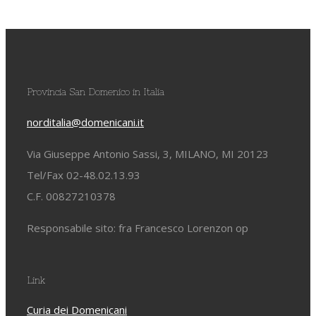
Provincia San Domenico in Italia
norditalia@domenicani.it
Via Giuseppe Antonio Sassi, 3, MILANO, MI 20123
Tel/Fax 02-48.02.13.93
C.F. 00827210378
Responsabile sito: fra Francesco Lorenzon op
Link
Curia dei Domenicani