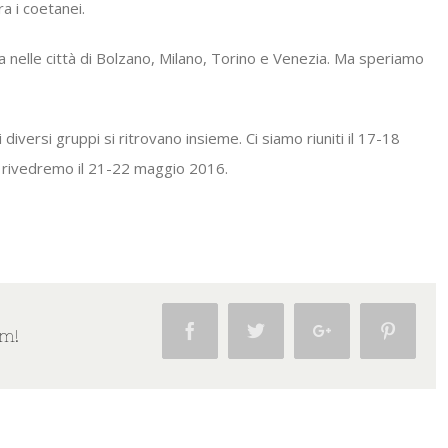
ra i coetanei.
nelle città di Bolzano, Milano, Torino e Venezia. Ma speriamo
i diversi gruppi si ritrovano insieme. Ci siamo riuniti il 17-18
 rivedremo il 21-22 maggio 2016.
Facebook
Twitter
Google+
Pintere
rm!