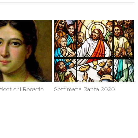
Santa 2020
Cambiamenti climatici: roba
N
da ricchi?