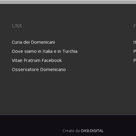
LINK
P
Curia dei Domenicani
I
Dove siamo in Italia e in Turchia
P
Vitae Fratrum Facebook
P
Osservatore Domenicano
Creato da
OASI.DIGITAL