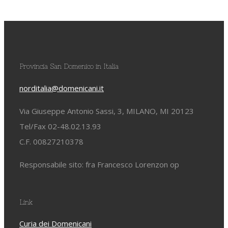
Provincia San Domenico in Italia
norditalia@domenicani.it
Via Giuseppe Antonio Sassi, 3, MILANO, MI 20123
Tel/Fax 02-48.02.13.93
C.F. 00827210378
Responsabile sito: fra Francesco Lorenzon op
Link
Curia dei Domenicani