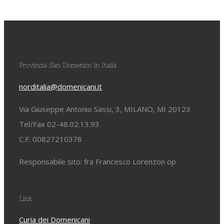
Provincia San Domenico in Italia
norditalia@domenicani.it
Via Giuseppe Antonio Sassi, 3, MILANO, MI 20123
Tel/Fax 02-48.02.13.93
C.F. 00827210378
Responsabile sito: fra Francesco Lorenzon op
Link
Curia dei Domenicani