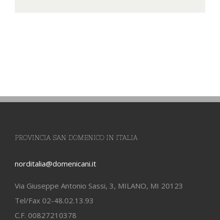
PROVINCIA SAN DOMENICO IN ITALIA
norditalia@domenicani.it
Via Giuseppe Antonio Sassi, 3, MILANO, MI 20123
Tel/Fax 02-48.02.13.93
C.F. 00827210378