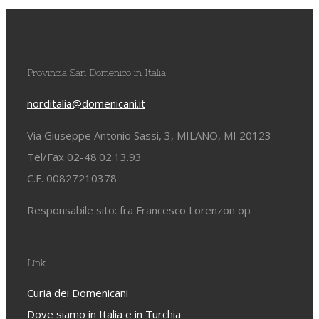
Provincia San Domenico in Italia
norditalia@domenicani.it
Via Giuseppe Antonio Sassi, 3, MILANO, MI 20123
Tel/Fax 02-48.02.13.93
C.F. 00827210378
Responsabile sito: fra Francesco Lorenzon op
Link
Curia dei Domenicani
Dove siamo in Italia e in Turchia