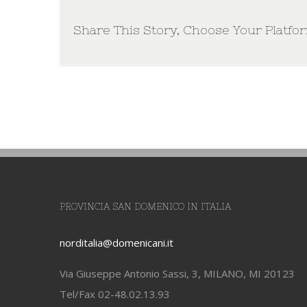
Share This Story, Choose Your Platfo
PROVINCIA SAN DOMENICO IN ITALIA
norditalia@domenicani.it
Via Giuseppe Antonio Sassi, 3, MILANO, MI 20123
Tel/Fax 02-48.02.13.93