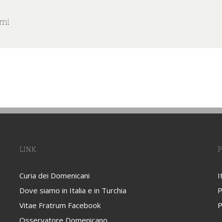
rm!
LINK
P
Curia dei Domenicani
I
Dove siamo in Italia e in Turchia
P
Vitae Fratrum Facebook
P
Osservatore Domenicano