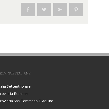
Facebook
Twitter
Google+
Pinterest
ROVINCE ITALIANE
talia Settentrionale
rovincia Romana
rovincia San Tommaso D'Aquino