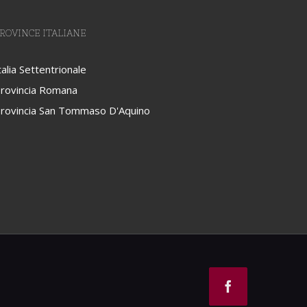
ROVINCE ITALIANE
talia Settentrionale
rovincia Romana
rovincia San Tommaso D'Aquino
Facebook