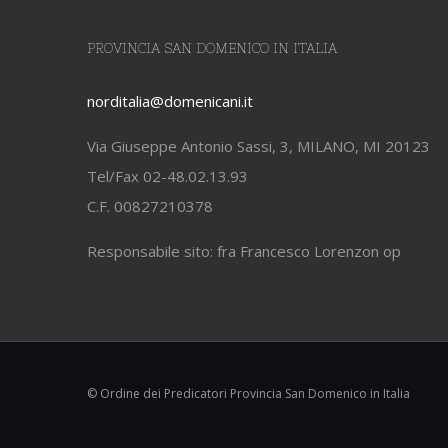
PROVINCIA SAN DOMENICO IN ITALIA
norditalia@domenicani.it
Via Giuseppe Antonio Sassi, 3, MILANO, MI 20123
Tel/Fax 02-48.02.13.93
C.F. 00827210378
Responsabile sito: fra Francesco Lorenzon op
© Ordine dei Predicatori Provincia San Domenico in Italia