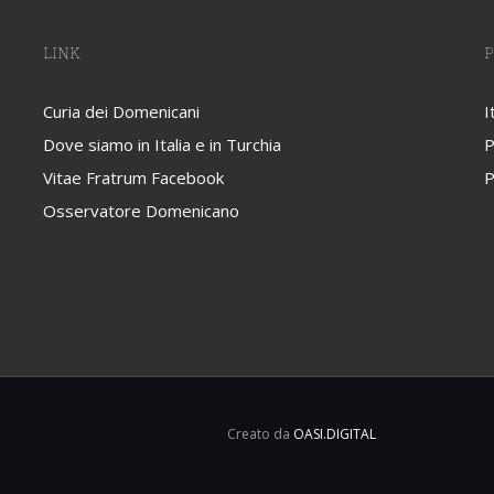
LINK
P
Curia dei Domenicani
I
Dove siamo in Italia e in Turchia
P
Vitae Fratrum Facebook
P
Osservatore Domenicano
Creato da
OASI.DIGITAL