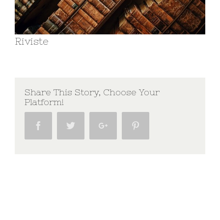
Riviste
Share This Story, Choose Your
Platform!
Facebook
Twitter
Google+
Pinterest