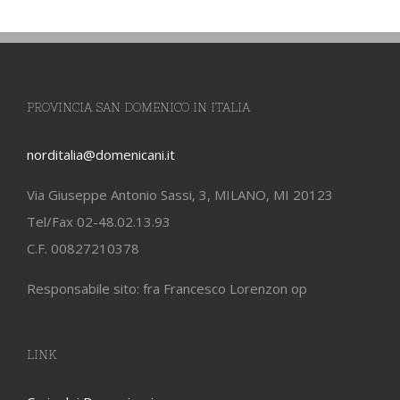
PROVINCIA SAN DOMENICO IN ITALIA
norditalia@domenicani.it
Via Giuseppe Antonio Sassi, 3, MILANO, MI 20123
Tel/Fax 02-48.02.13.93
C.F. 00827210378
Responsabile sito: fra Francesco Lorenzon op
LINK