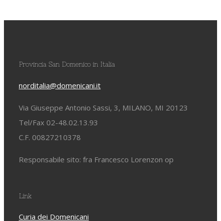
Provincia San Domenico in Italia
norditalia@domenicani.it
Via Giuseppe Antonio Sassi, 3, MILANO, MI 20123
Tel/Fax 02-48.02.13.93
C.F. 00827210378
Responsabile sito: fra Francesco Lorenzon op
Link
Curia dei Domenicani