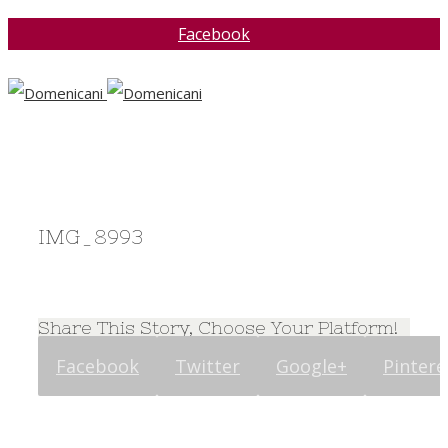
Facebook
IMG_8993
Share This Story, Choose Your Platform!
Facebook
Twitter
Google+
Pintere