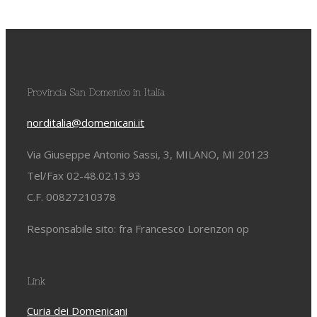
Provincia San Domenico in Italia
norditalia@domenicani.it
Via Giuseppe Antonio Sassi, 3, MILANO, MI 20123
Tel/Fax 02-48.02.13.93
C.F. 00827210378
Responsabile sito: fra Francesco Lorenzon op
Link
Curia dei Domenicani