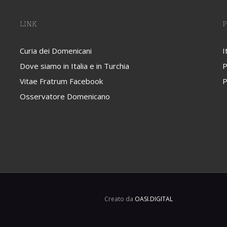
LINK
P
Curia dei Domenicani
I
Dove siamo in Italia e in Turchia
P
Vitae Fratrum Facebook
P
Osservatore Domenicano
Creato da
OASI.DIGITAL