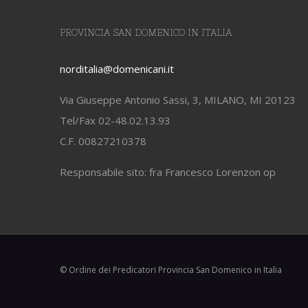
PROVINCIA SAN DOMENICO IN ITALIA
norditalia@domenicani.it
Via Giuseppe Antonio Sassi, 3, MILANO, MI 20123
Tel/Fax 02-48.02.13.93
C.F. 00827210378
Responsabile sito: fra Francesco Lorenzon op
© Ordine dei Predicatori Provincia San Domenico in Italia