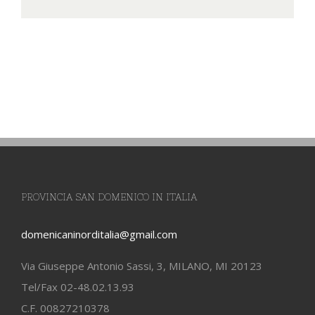
PROVINCIA SAN DOMENICO IN ITALIA
domenicaninorditalia@gmail.com
Via Giuseppe Antonio Sassi, 3, MILANO, MI 20123
Tel/Fax 02-48.02.13.93
C.F. 00827210378