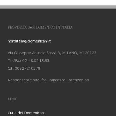
PROVINCIA SAN DOMENICO IN ITALIA
norditalia@domenicani.it
Via Giuseppe Antonio Sassi, 3, MILANO, MI 20123
Tel/Fax 02-48.02.13.93
C.F. 00827210378
Responsabile sito: fra Francesco Lorenzon op
LINK
Curia dei Domenicani