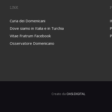
LINK
P
Curia dei Domenicani
I
Dove siamo in Italia e in Turchia
P
Vitae Fratrum Facebook
P
Osservatore Domenicano
Creato da
OASI.DIGITAL