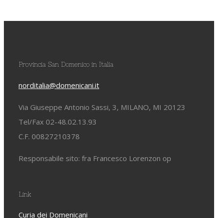
Provincia San Domenico in Italia
norditalia@domenicani.it
Via Giuseppe Antonio Sassi, 3, MILANO, MI 20123
Tel/Fax 02-48.02.13.93
C.F. 00827210378
Responsabile sito: fra Francesco Lorenzon op
Link
Curia dei Domenicani