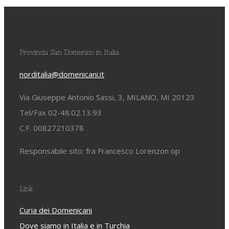
Provincia San Domenico in Italia
norditalia@domenicani.it
Via Giuseppe Antonio Sassi, 3, MILANO, MI 20123
Tel/Fax 02-48.02.13.93
C.F. 00827210378
Responsabile sito: fra Francesco Lorenzon op
Link
Curia dei Domenicani
Dove siamo in Italia e in Turchia