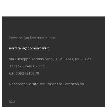
Provincia San Domenico in Italia
norditalia@domenicani.it
Via Giuseppe Antonio Sassi, 3, MILANO, MI 20123
Tel/Fax 02-48.02.13.93
C.F. 00827210378
Responsabile sito: fra Francesco Lorenzon op
Link