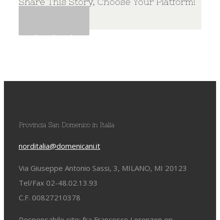
Share This Story, Choose Your Platform!
Facebook
Twitter
Google+
Pinterest
Provincia San Domenico in Italia
norditalia@domenicani.it
Via Giuseppe Antonio Sassi, 3, MILANO, MI 20123
Tel/Fax 02-48.02.13.93
C.F. 00827210378
Responsabile sito: fra Francesco Lorenzon op