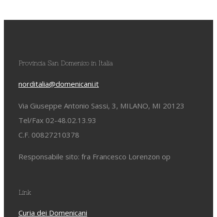
Provincia San Domenico in Italia
norditalia@domenicani.it
Via Giuseppe Antonio Sassi, 3, MILANO, MI 20123
Tel/Fax 02-48.02.13.93
C.F. 00827210378
Responsabile sito: fra Francesco Lorenzon op
Link
Curia dei Domenicani