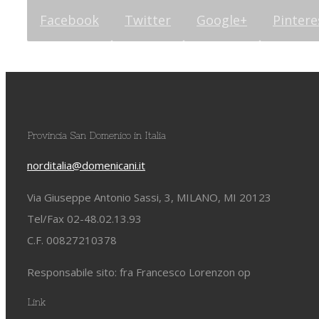
Facebook
Twitter
Google+
Pintere
Provincia San Domenico in Italia
norditalia@domenicani.it
Via Giuseppe Antonio Sassi, 3, MILANO, MI 20123
Tel/Fax 02-48.02.13.93
C.F. 00827210378
Responsabile sito: fra Francesco Lorenzon op
Link