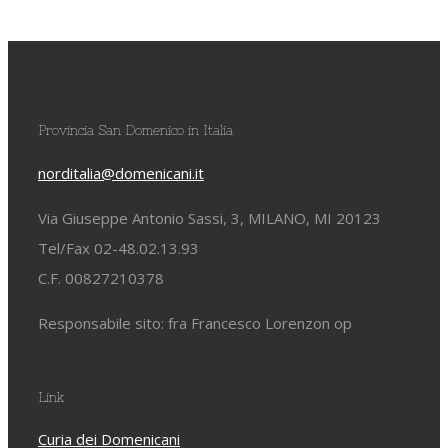
Provincia San Domenico in Italia
norditalia@domenicani.it
Via Giuseppe Antonio Sassi, 3, MILANO, MI 20123
Tel/Fax 02-48.02.13.93
C.F. 00827210378
Responsabile sito: fra Francesco Lorenzon op
Link
Curia dei Domenicani