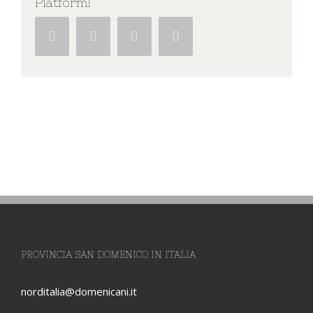
Platform!
Facebook
Twitter
Google+
Pinterest
PROVINCIA SAN DOMENICO IN ITALIA
norditalia@domenicani.it