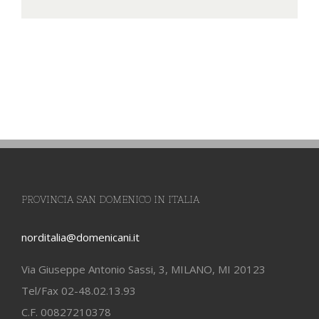
PROVINCIA SAN DOMENICO IN ITALIA
norditalia@domenicani.it
Via Giuseppe Antonio Sassi, 3, MILANO, MI 20123
Tel/Fax 02-48.02.13.93
C.F. 00827210378