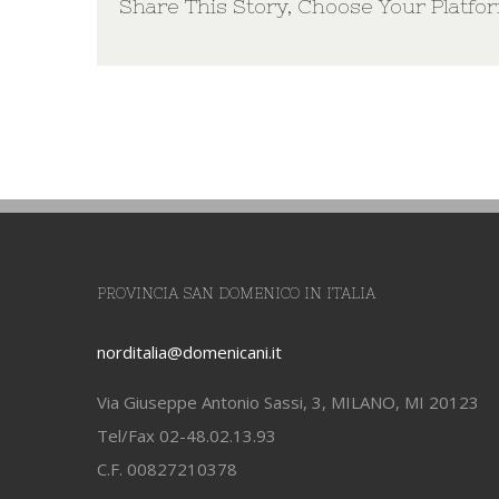
Share This Story, Choose Your Platfo
PROVINCIA SAN DOMENICO IN ITALIA
norditalia@domenicani.it
Via Giuseppe Antonio Sassi, 3, MILANO, MI 20123
Tel/Fax 02-48.02.13.93
C.F. 00827210378