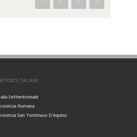
Facebook
Twitter
Google+
Pinterest
ROVINCE ITALIANE
talia Settentrionale
rovincia Romana
rovincia San Tommaso D'Aquino