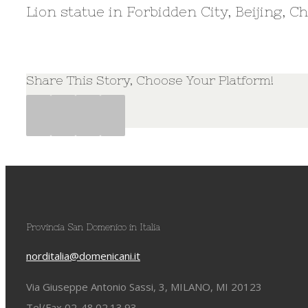
Lion statue in Forbidden City, Beijing, C
Share This Story, Choose Your Platform!
Facebook
Twitter
Google+
Pinterest
Provincia San Domenico in Italia
norditalia@domenicani.it
Via Giuseppe Antonio Sassi, 3, MILANO, MI 20123
Tel/Fax 02-48.02.13.93