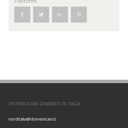
Platform!
Facebook
Twitter
Google+
Pinterest
PROVINCIA SAN DOMENICO IN ITALIA
norditalia@domenicani.it