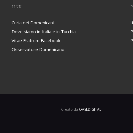
LINK
P
Curia dei Domenicani
I
Dove siamo in Italia e in Turchia
P
Vitae Fratrum Facebook
P
Osservatore Domenicano
Creato da
OASI.DIGITAL