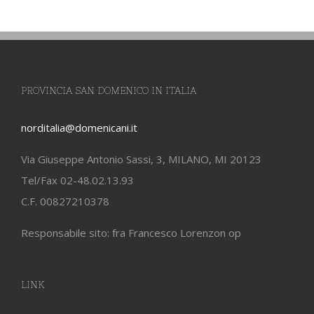
PROVINCIA SAN DOMENICO IN ITALIA
norditalia@domenicani.it
Via Giuseppe Antonio Sassi, 3, MILANO, MI 20123
Tel/Fax 02-48.02.13.93
C.F. 00827210378
Responsabile sito: fra Francesco Lorenzon op
LINK