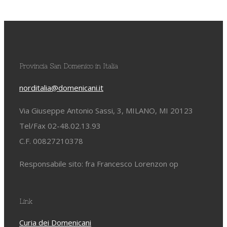
Provincia San Domenico in Italia
norditalia@domenicani.it
Via Giuseppe Antonio Sassi, 3, MILANO, MI 20123
Tel/Fax 02-48.02.13.93
C.F. 00827210378
Responsabile sito: fra Francesco Lorenzon op
Link
Curia dei Domenicani