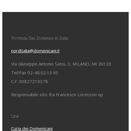
Provincia San Domenico in Italia
norditalia@domenicani.it
Via Giuseppe Antonio Sassi, 3, MILANO, MI 20123
Tel/Fax 02-48.02.13.93
C.F. 00827210378
Responsabile sito: fra Francesco Lorenzon op
Link
Curia dei Domenicani