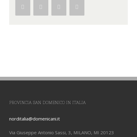
Facebook
Twitter
Google+
Pinterest
PROVINCIA SAN DOMENICO IN ITALIA
norditalia@domenicani.it
Via Giuseppe Antonio Sassi, 3, MILANO, MI 20123