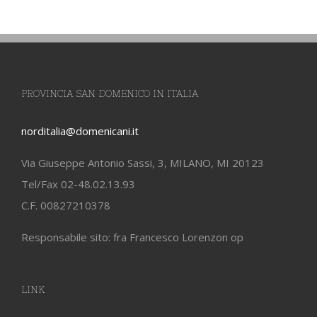
PROVINCIA SAN DOMENICO IN ITALIA
norditalia@domenicani.it
Via Giuseppe Antonio Sassi, 3, MILANO, MI 20123
Tel/Fax 02-48.02.13.93
C.F. 00827210378
Responsabile sito: fra Francesco Lorenzon op
LINK