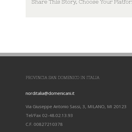
Share This Story, Choose Your Platfo
PROVINCIA SAN DOMENICO IN ITALIA
norditalia@domenicani.it
Via Giuseppe Antonio Sassi, 3, MILANO, MI 20123
Tel/Fax 02-48.02.13.93
C.F. 00827210378