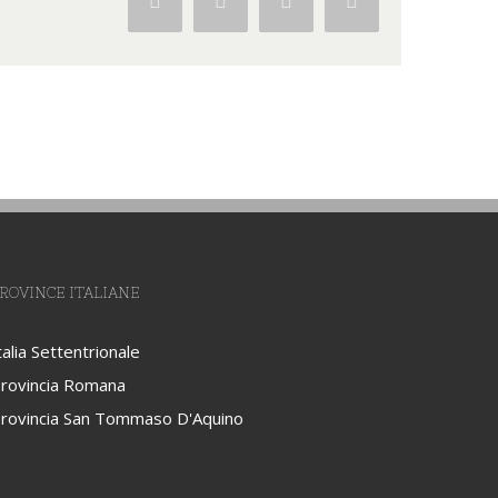
Facebook
Twitter
Google+
Pinterest
ROVINCE ITALIANE
talia Settentrionale
rovincia Romana
rovincia San Tommaso D'Aquino