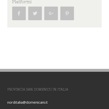
Platform!
Facebook
Twitter
Google+
Pinterest
PROVINCIA SAN DOMENICO IN ITALIA
norditalia@domenicani.it