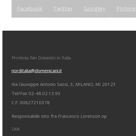
Facebook
Twitter
Google+
Pintere
Provincia San Domenico in Italia
norditalia@domenicani.it
Via Giuseppe Antonio Sassi, 3, MILANO, MI 20123
Tel/Fax 02-48.02.13.93
C.F. 00827210378
Responsabile sito: fra Francesco Lorenzon op
Link