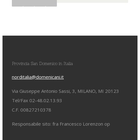
Provincia San Domenico in Italia
norditalia@domenicani.it
Via Giuseppe Antonio Sassi, 3, MILANO, MI 20123
Tel/Fax 02-48.02.13.93
C.F. 00827210378
Responsabile sito: fra Francesco Lorenzon op