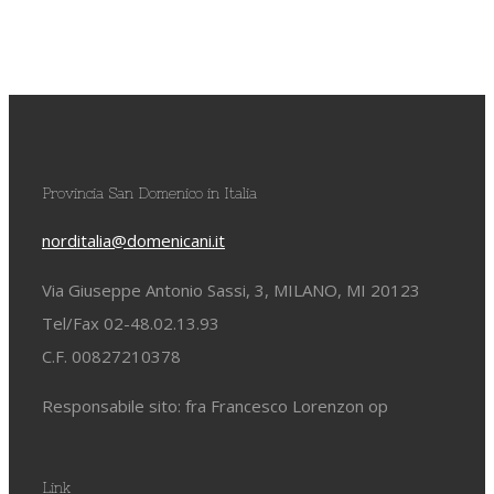
Provincia San Domenico in Italia
norditalia@domenicani.it
Via Giuseppe Antonio Sassi, 3, MILANO, MI 20123
Tel/Fax 02-48.02.13.93
C.F. 00827210378
Responsabile sito: fra Francesco Lorenzon op
Link