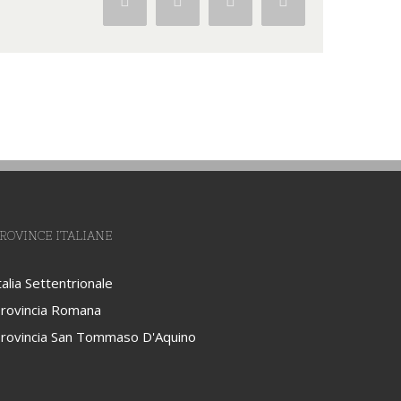
Facebook
Twitter
Google+
Pinterest
ROVINCE ITALIANE
talia Settentrionale
rovincia Romana
rovincia San Tommaso D'Aquino