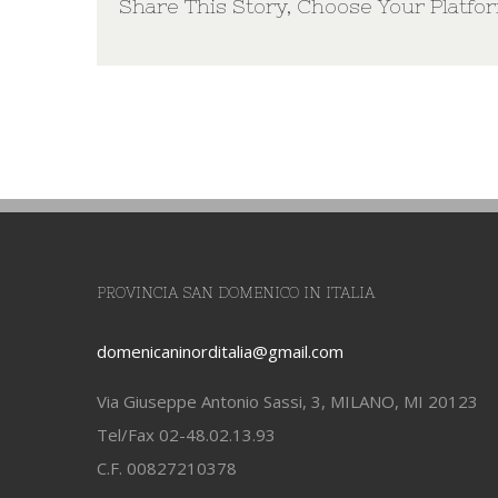
Share This Story, Choose Your Platfo
PROVINCIA SAN DOMENICO IN ITALIA
domenicaninorditalia@gmail.com
Via Giuseppe Antonio Sassi, 3, MILANO, MI 20123
Tel/Fax 02-48.02.13.93
C.F. 00827210378