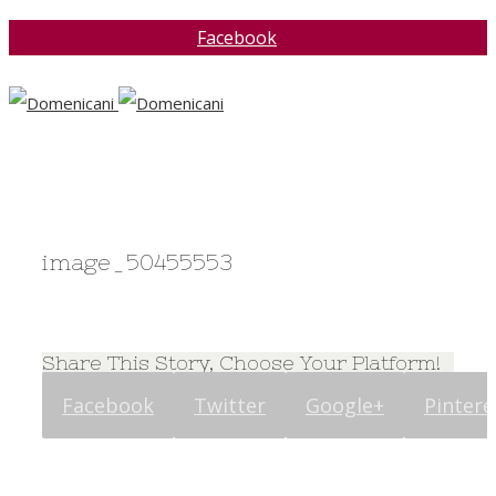
Facebook
image_50455553
Share This Story, Choose Your Platform!
Facebook
Twitter
Google+
Pintere