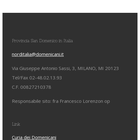
Provincia San Domenico in Italia
norditalia@domenicani.it
Via Giuseppe Antonio Sassi, 3, MILANO, MI 20123
Tel/Fax 02-48.02.13.93
C.F. 00827210378
Responsabile sito: fra Francesco Lorenzon op
Link
Curia dei Domenicani