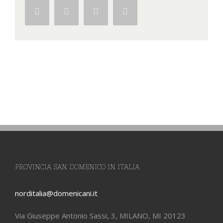
Facebook
Twitter
Google+
Pinterest
PROVINCIA SAN DOMENICO IN ITALIA
norditalia@domenicani.it
Via Giuseppe Antonio Sassi, 3, MILANO, MI 20123