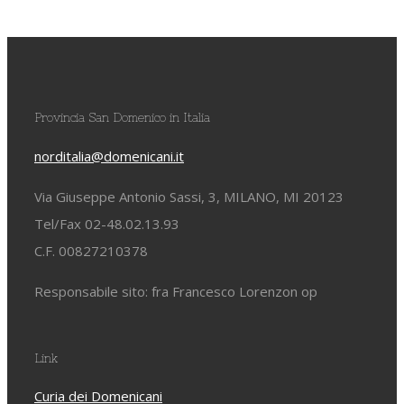
Provincia San Domenico in Italia
norditalia@domenicani.it
Via Giuseppe Antonio Sassi, 3, MILANO, MI 20123
Tel/Fax 02-48.02.13.93
C.F. 00827210378
Responsabile sito: fra Francesco Lorenzon op
Link
Curia dei Domenicani