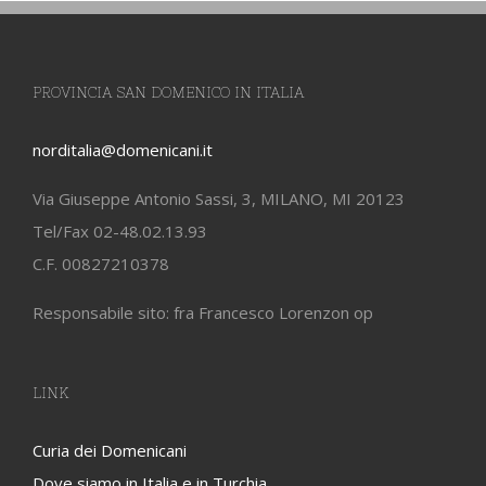
PROVINCIA SAN DOMENICO IN ITALIA
norditalia@domenicani.it
Via Giuseppe Antonio Sassi, 3, MILANO, MI 20123
Tel/Fax 02-48.02.13.93
C.F. 00827210378
Responsabile sito: fra Francesco Lorenzon op
LINK
Curia dei Domenicani
Dove siamo in Italia e in Turchia