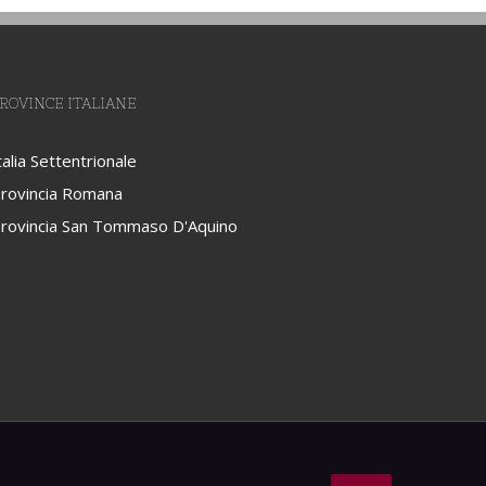
ROVINCE ITALIANE
talia Settentrionale
rovincia Romana
rovincia San Tommaso D'Aquino