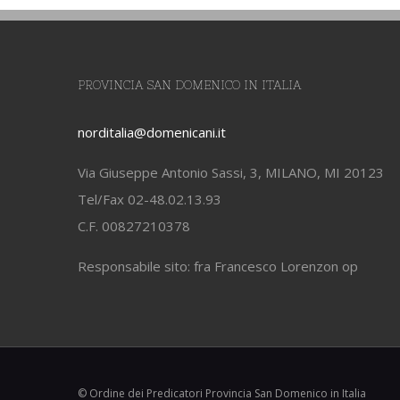
PROVINCIA SAN DOMENICO IN ITALIA
norditalia@domenicani.it
Via Giuseppe Antonio Sassi, 3, MILANO, MI 20123
Tel/Fax 02-48.02.13.93
C.F. 00827210378
Responsabile sito: fra Francesco Lorenzon op
© Ordine dei Predicatori Provincia San Domenico in Italia