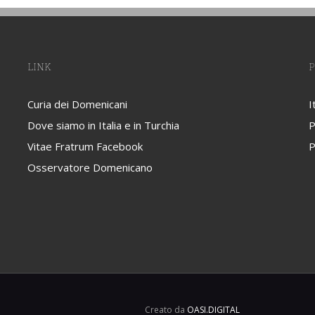
LINK
P
Curia dei Domenicani
I
Dove siamo in Italia e in Turchia
P
Vitae Fratrum Facebook
P
Osservatore Domenicano
Creato da
OASI.DIGITAL