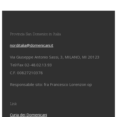
Provincia San Domenico in Italia
norditalia@domenicani.it
Via Giuseppe Antonio Sassi, 3, MILANO, MI 20123
Tel/Fax 02-48.02.13.93
C.F. 00827210378
Responsabile sito: fra Francesco Lorenzon op
Link
Curia dei Domenicani